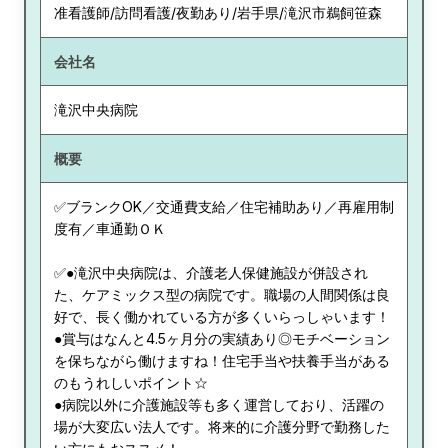
准看護師/訪問看護/夜勤あり/岩手県/滝沢市鵜飼笹森
会社名
滝沢中央病院
概要
✅ブランクOK／交通費支給／住宅補助あり／再雇用制
度有／車通勤ＯＫ
✅●滝沢中央病院は、介護老人保健施設が併設され
た、ケアミックス型の病院です。職場の人間関係は良
好で、長く働かれている方が多くいらっしゃいます！
●賞与はなんと4.5ヶ月分の実績あり◎モチベーション
を保ちながら働けますね！住宅手当や扶養手当がある
のもうれしいポイント☆
●病院以外に介護施設等も多く運営しており、活躍の
場が大変広い法人です。将来的に介護分野で勤務した