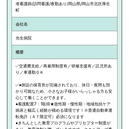
准看護師/訪問看護/夜勤あり/岡山県/岡山市北区厚生
町
会社名
光生病院
概要
✅交通費支給／再雇用制度有／研修支援有／託児所あ
り／車通勤ＯＫ
✅●併設の保育所が完備されており、休日・夜間も預
かり可能なため、小さなお子様がいらっしゃる方も安
心して働くことができます。
●看護配置7：1取得★急性期・慢性期・地域包括ケア
病床と幅広く経験が積める環境です！※普通自動車運
転免許（ＡＴ限定可）必須になります
●きちんとした教育プログラムやプリセプター制度が