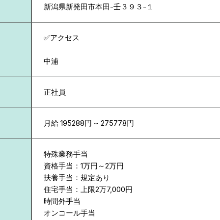
新潟県
新発田市本田-壬３９３-１
✅アクセス
中浦
正社員
月給 195288円 ~ 275778円
特殊業務手当
資格手当：1万円～2万円
扶養手当：規定あり
住宅手当：上限2万7,000円
時間外手当
オンコール手当