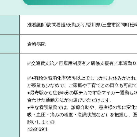
准看護師/訪問看護/夜勤あり/香川県/三豊市詫間町松
岩崎病院
✅交通費支給／再雇用制度有／研修支援有／車通勤Ｏ
✅●有給休暇消化率95％以上でしっかりお休みがと
が残業も少なめで、ご家庭や子育てとの両立も可能
●最寄駅から徒歩5分の駅チカです◎マイカー通勤も
合わせた通勤方法がお選びいただけます。
●主な看護業務では、診療介助や、患者様の常に変化
吸・血圧・痛みの程度・意識状態など）を把握し、
願いします◎
43/816911