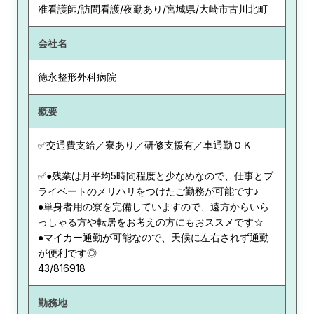
准看護師/訪問看護/夜勤あり/宮城県/大崎市古川北町
会社名
徳永整形外科病院
概要
✅交通費支給／寮あり／研修支援有／車通勤ＯＫ
✅●残業は月平均5時間程度と少なめなので、仕事とプ
ライベートのメリハリをつけたご勤務が可能です♪
●単身者用の寮を完備していますので、遠方からいら
っしゃる方や転居をお考えの方にもおススメです☆
●マイカー通勤が可能なので、天候に左右されず通勤
が便利です◎
43/816918
勤務地