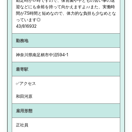
勤定時が17時ですので、保育園や子どもの習い事の送
迎などにも余裕を持って向かえますよ♪♪また、実働時
間が7.5時間と短めなので、体力的な負担も少なめとな
っています◎
43/816932
勤務地
神奈川県
南足柄市中沼594-1
最寄駅
✅アクセス
和田河原
雇用形態
正社員