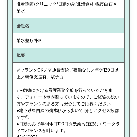
准看護師/クリニック/日勤のみ/北海道/札幌市白石区
菊水
会社名
菊水整形外科
概要
✅ブランクOK／交通費支給／夜勤なし／年休120日以
上／研修支援有／駅チカ
✅●病棟における看護業務全般を行っていただきま
す。フォロー体制が整っていますので、ご経験の浅い
方やブランクのある方も安心してご応募ください！
●地下鉄東西線の菊水駅から歩いて1分とアクセス抜群
です◎
●日勤のみで年間休日120日☆残業もほぼなくワークラ
イフバランスが叶います。