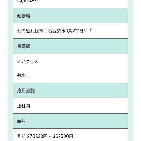
43/816971
勤務地
北海道
札幌市白石区菊水3条2丁目13-1
最寄駅
✅アクセス
菊水
雇用形態
正社員
給与
月給 270833円 ~ 362500円