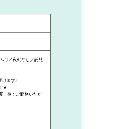
み可／夜勤なし／託児
働けます♪
す★
実！長くご勤務いただ