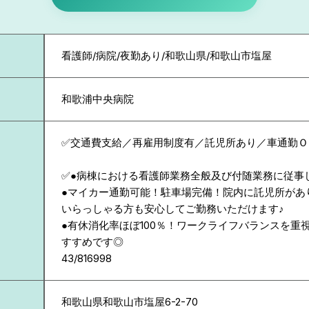
看護師/病院/夜勤あり/和歌山県/和歌山市塩屋
和歌浦中央病院
✅交通費支給／再雇用制度有／託児所あり／車通勤Ｏ
✅●病棟における看護師業務全般及び付随業務に従事
●マイカー通勤可能！駐車場完備！院内に託児所があ
いらっしゃる方も安心してご勤務いただけます♪
●有休消化率ほぼ100％！ワークライフバランスを重
すすめです◎
43/816998
和歌山県
和歌山市塩屋6-2-70