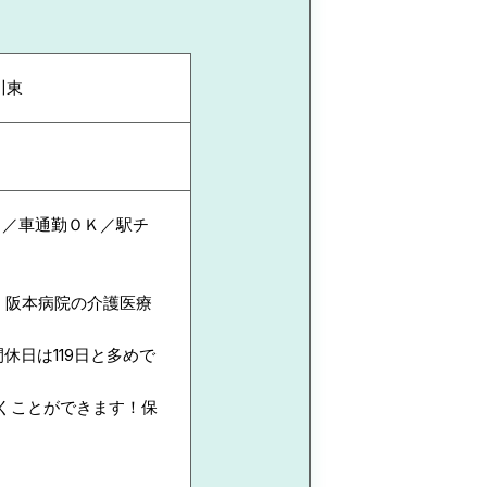
川東
り／車通勤ＯＫ／駅チ
！阪本病院の介護医療
休日は119日と多めで
くことができます！保