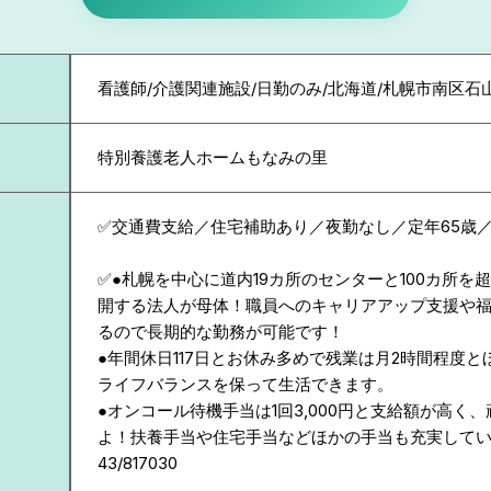
看護師/介護関連施設/日勤のみ/北海道/札幌市南区石
特別養護老人ホームもなみの里
✅交通費支給／住宅補助あり／夜勤なし／定年65歳
✅●札幌を中心に道内19カ所のセンターと100カ所を
開する法人が母体！職員へのキャリアアップ支援や
るので長期的な勤務が可能です！
●年間休日117日とお休み多めで残業は月2時間程度と
ライフバランスを保って生活できます。
●オンコール待機手当は1回3,000円と支給額が高く
よ！扶養手当や住宅手当などほかの手当も充実して
43/817030