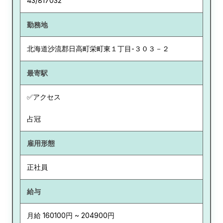
43/817032
勤務地
北海道
沙流郡日高町栄町東１丁目-３０３－２
最寄駅
✅アクセス
占冠
雇用形態
正社員
給与
月給 160100円 ~ 204900円