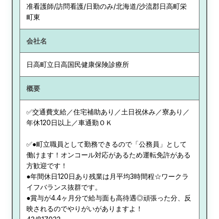
准看護師/訪問看護/日勤のみ/北海道/沙流郡日高町栄
町東
会社名
日高町立日高国民健康保険診療所
概要
✅交通費支給／住宅補助あり／土日祝休み／寮あり／
年休120日以上／車通勤ＯＫ
✅●町立職員として勤務できるので「公務員」として
働けます！オンコール対応があるため運転免許がある
方歓迎です！
●年間休日120日あり残業は月平均3時間程☆ワークラ
イフバランス抜群です。
●賞与が4.4ヶ月分で給与面も高待遇◎頑張った分、反
映されるのでやりがいがありますよ！