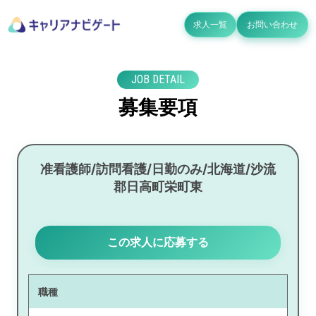
求人一覧
お問い合わせ
JOB DETAIL
募集要項
准看護師/訪問看護/日勤のみ/北海道/沙流
郡日高町栄町東
この求人に応募する
職種