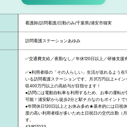
看護師/訪問看護/日勤のみ/千葉県/浦安市猫実
訪問看護ステーションあゆみ
✅交通費支給／夜勤なし／年休120日以上／研修支援
✅●利用者様の「その人らしい」生活が送れるよう在
いる訪問看護ステーションです。月31万円以上+イン
収400万円以上の高給与が目指せます！
●訪問には電動自転車を利用するため、お車の運転が
可能！浦安駅から徒歩2分と駅チカなのもポイントで
●年間休日120日以上とお休み多め★基本的には日祝
度の高い利用者様が多いため土日祝日の交代出勤（月
す。
43/817033