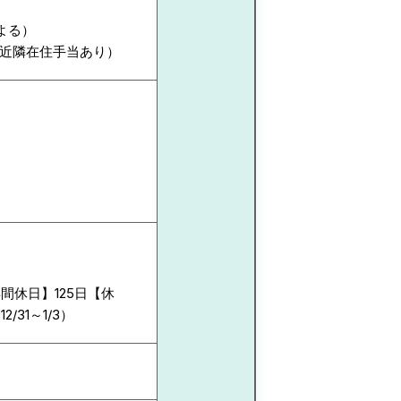
よる）
は近隣在住手当あり）
休日】125日【休
31～1/3）