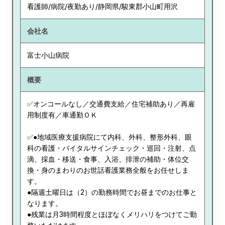
看護師/病院/夜勤あり/静岡県/駿東郡小山町用沢
会社名
富士小山病院
概要
✅オンコールなし／交通費支給／住宅補助あり／再雇
用制度有／車通勤ＯＫ
✅●地域医療支援病院にて内科、外科、整形外科、眼
科の看護・バイタルサインチェック・巡回・注射、点
滴、採血・移送・食事、入浴、排泄の補助・体位交
換・身のまわりのお世話看護業務全般をお任せしま
す。
●隔週土曜日は（2）の勤務時間でお昼までのお仕事と
なります。
●残業は月3時間程度とほぼなくメリハリをつけてご勤