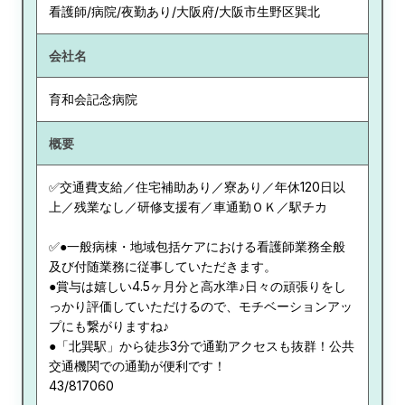
看護師/病院/夜勤あり/大阪府/大阪市生野区巽北
会社名
育和会記念病院
概要
✅交通費支給／住宅補助あり／寮あり／年休120日以
上／残業なし／研修支援有／車通勤ＯＫ／駅チカ
✅●一般病棟・地域包括ケアにおける看護師業務全般
及び付随業務に従事していただきます。
●賞与は嬉しい4.5ヶ月分と高水準♪日々の頑張りをし
っかり評価していただけるので、モチベーションアッ
プにも繋がりますね♪
●「北巽駅」から徒歩3分で通勤アクセスも抜群！公共
交通機関での通勤が便利です！
43/817060