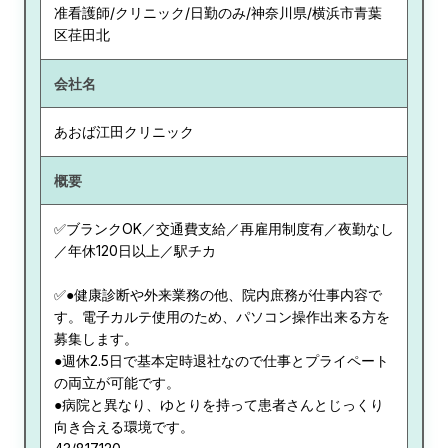
准看護師/クリニック/日勤のみ/神奈川県/横浜市青葉
区荏田北
会社名
あおば江田クリニック
概要
✅ブランクOK／交通費支給／再雇用制度有／夜勤なし
／年休120日以上／駅チカ
✅●健康診断や外来業務の他、院内庶務が仕事内容で
す。電子カルテ使用のため、パソコン操作出来る方を
募集します。
●週休2.5日で基本定時退社なので仕事とプライペート
の両立が可能です。
●病院と異なり、ゆとりを持って患者さんとじっくり
向き合える環境です。