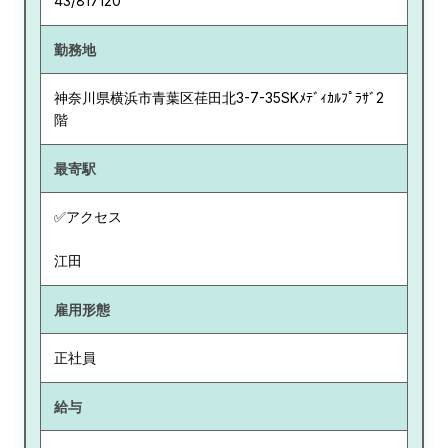
43/817120
勤務地
神奈川県
横浜市青葉区荏田北3-7-35SKﾒﾃﾞｨｶﾙﾌﾟﾗｻﾞ2
階
最寄駅
✅アクセス
江田
雇用形態
正社員
給与