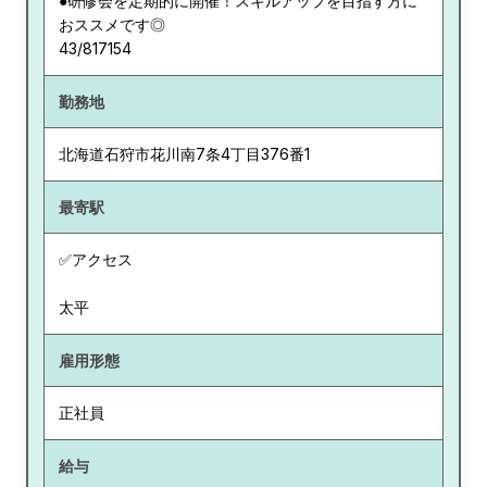
●研修会を定期的に開催！スキルアップを目指す方に
おススメです◎
43/817154
勤務地
北海道
石狩市花川南7条4丁目376番1
最寄駅
✅アクセス
太平
雇用形態
正社員
給与