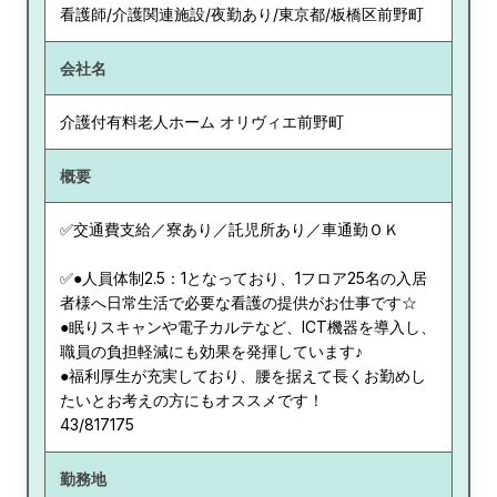
看護師/介護関連施設/夜勤あり/東京都/板橋区前野町
会社名
介護付有料老人ホーム オリヴィエ前野町
概要
✅交通費支給／寮あり／託児所あり／車通勤ＯＫ
✅●人員体制2.5：1となっており、1フロア25名の入居
者様へ日常生活で必要な看護の提供がお仕事です☆
●眠りスキャンや電子カルテなど、ICT機器を導入し、
職員の負担軽減にも効果を発揮しています♪
●福利厚生が充実しており、腰を据えて長くお勤めし
たいとお考えの方にもオススメです！
43/817175
勤務地