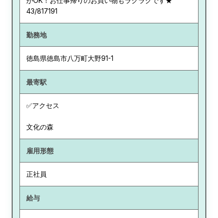
がOK！お仕事帰りのお買い物もラクラクです★
43/817191
勤務地
徳島県
徳島市八万町大野91-1
最寄駅
✅アクセス
文化の森
雇用形態
正社員
給与