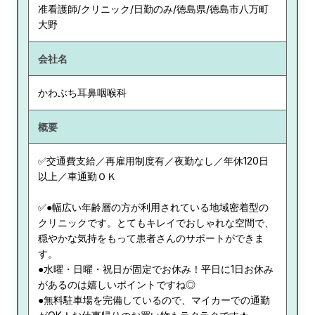
准看護師/クリニック/日勤のみ/徳島県/徳島市八万町
大野
会社名
かわぶち耳鼻咽喉科
概要
✅交通費支給／再雇用制度有／夜勤なし／年休120日
以上／車通勤ＯＫ
✅●幅広い年齢層の方が利用されている地域密着型の
クリニックです。とてもキレイでおしゃれな空間で、
穏やかな気持をもって患者さんのサポートができま
す。
●水曜・日曜・祝日が固定でお休み！平日に1日お休み
があるのは嬉しいポイントですね◎
●無料駐車場を完備しているので、マイカーでの通勤