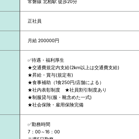
常磐線 北柏駅 徒歩20分
正社員
月給 200000円
✅待遇・福利厚生
★交通費規定内支給(2km以上は交通費支給)
★昇給・賞与(規定有)
★食事補助（1食250円/店舗による）
★社内表彰制度 ★社員割引制度あり
★制服貸与(服・靴含めた一式)
★社会保険・雇用保険完備
✅勤務時間
7：00～16：00