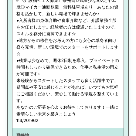
✅《介護福祉士大募集》寮完備☆残業少なめ♪定年65
歳◎マイカー通勤歓迎！無料駐車場あり！あなたの資
格を活かして、新しい職場で輝きませんか♪
●入所者様の身体介助や食事介助など、介護業務全般
をお任せします。経験者の方は優遇いたしますので、
スキルを存分に発揮できます☆
●遠方からの移住をお考えの方にも安心の単身者向け
寮を完備。新しい環境でのスタートをサポートします
☆
●残業は少なめで、週休2日制を導入。プライベートの
時間もしっかり確保できるため、仕事と私生活の両立
が可能です♪
未経験からスタートしたスタッフも多く活躍中です。
疑問点や不安に感じることがあれば、いつでもお気軽
にご相談ください。安心して働ける環境を整えていま
す。
あなたのご応募を心よりお待ちしております！一緒に
素晴らしい未来を築きましょう！
114/201962
勤務地