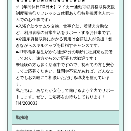
★☆★☆★☆★☆★☆★☆★☆★☆★
✅【年間休日110日★】マイカー通勤可◎資格取得支援
制度完備◎リフレッシュ休暇あり◎特別養護老人ホー
ムでのお仕事です♪
●入浴介助やオムツ交換、食事介助、着替え介助な
ど、利用者様の日常生活をサポートするお仕事です。
●介護系資格取得にかかる費用は全額法人が負担！働
きながらスキルアップを目指すチャンスです。
●JR青梅線 福生駅から徒歩3分の場所に社員寮も完備
しており、遠方からのご応募も大歓迎です！
未経験の方も多く活躍中ですので、初めての方も安心
してご応募ください。疑問や不安があれば、どんなこ
とでもお気軽にご相談いただける環境を整えていま
す。
私たちは、あなたが安心して働けるよう全力でサポー
トします。ぜひ、ご応募をお待ちしております！
114/203033
勤務地