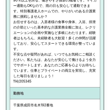
90％以上を誇る、働きやすさ抜群の職場です。マイカ
ー通勤もOKなので、雨の日も安心して通勤できま
す。特別養護老人ホームでの、やりがいのある介護業
務に挑戦しませんか？
お任せするのは、入居者様の食事や身体、入浴、排泄
の介助といった基本的な介護業務全般に加え、レクリ
エーションの企画や実施など多岐にわたります。経験
者はもちろん、未経験者も大歓迎！多くの仲間が活躍
しており、安心してスタートできる環境が整っていま
す。
不安な点や疑問があれば、いつでもお気軽にご相談く
ださい。私たちは、あなたが安心して働けるよう全力
でサポートします。あなたのご応募を心よりお待ちし
ています。仕事とプライベートの両立を実現し、充実
した毎日を送りましょう！
114/205345
勤務地
千葉県
成田市名木192番地