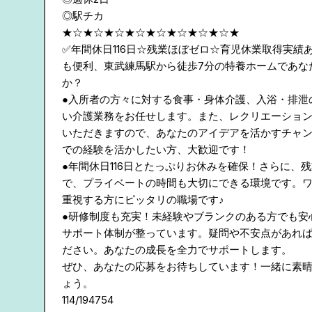
◎駅チカ
★☆★☆★☆★☆★☆★☆★☆★☆★
✅年間休日116日☆残業ほぼゼロ☆育児休業取得実績
も便利、東武練馬駅から徒歩7分の特養ホームであな
か？
●入所者の方々に対する食事・身体介護、入浴・排泄
い介護業務をお任せします。また、レクリエーショ
いただきますので、あなたのアイデアを活かすチャ
での経験を活かしたい方、大歓迎です！
●年間休日116日とたっぷりお休みを確保！さらに、
で、プライベートの時間も大切にできる環境です。
重視する方にピッタリの職場です♪
●研修制度も充実！未経験やブランクのある方でも安
サポート体制が整っています。疑問や不安点があれ
ださい。あなたの成長を全力でサポートします。
ぜひ、あなたの応募をお待ちしています！一緒に素
ょう。
114/194754