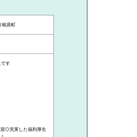
市相原町
人です
歓迎◎充実した福利厚生
す！