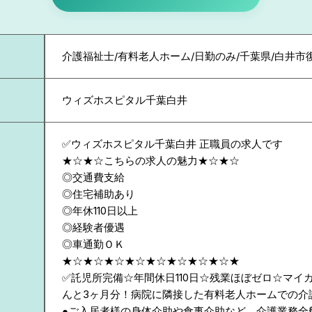
介護福祉士/有料老人ホーム/日勤のみ/千葉県/白井市
ウィズホスピタル千葉白井
✅ウィズホスピタル千葉白井 正職員の求人です
★☆★☆こちらの求人の魅力★☆★☆
◎交通費支給
◎住宅補助あり
◎年休110日以上
◎経験者優遇
◎車通勤ＯＫ
★☆★☆★☆★☆★☆★☆★☆★☆★
✅託児所完備☆年間休日110日☆残業ほぼゼロ☆マイ
んと3ヶ月分！病院に隣接した有料老人ホームでの介
●ご入居者様の身体介助や食事介助など、介護業務全