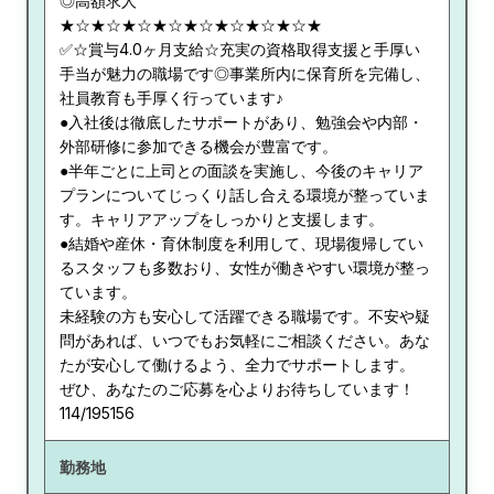
◎高額求人
★☆★☆★☆★☆★☆★☆★☆★☆★
✅☆賞与4.0ヶ月支給☆充実の資格取得支援と手厚い
手当が魅力の職場です◎事業所内に保育所を完備し、
社員教育も手厚く行っています♪
●入社後は徹底したサポートがあり、勉強会や内部・
外部研修に参加できる機会が豊富です。
●半年ごとに上司との面談を実施し、今後のキャリア
プランについてじっくり話し合える環境が整っていま
す。キャリアアップをしっかりと支援します。
●結婚や産休・育休制度を利用して、現場復帰してい
るスタッフも多数おり、女性が働きやすい環境が整っ
ています。
未経験の方も安心して活躍できる職場です。不安や疑
問があれば、いつでもお気軽にご相談ください。あな
たが安心して働けるよう、全力でサポートします。
ぜひ、あなたのご応募を心よりお待ちしています！
114/195156
勤務地