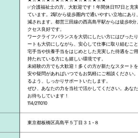
✅介護福祉士の方、大歓迎です！年間休日117日と充
ています。2駅から徒歩圏内で通いやすい立地にあり
減されます。都営三田線の西高島平駅からは徒歩8分
クセス良好です。
ワークライフバランスを大切にしたい方にはぴった
ートも大切にしながら、安心して仕事に取り組むこ
宅手当や扶養手当をはじめとした充実した待遇をご
持たれている方にも嬉しい環境です。
未経験の方でも大歓迎！多くの方が新たなスタート
安や疑問があればいつでもお気軽にご相談ください
るよう、しっかりサポートいたします。
ぜひ、あなたの力を当社で活かしてください。あな
お待ちしています！
114/211010
東京都
板橋区高島平５丁目３１-８