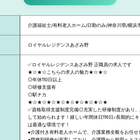
介護福祉士/有料老人ホーム/日勤のみ/神奈川県/横
ロイヤルレジデンスあざみ野
✅ロイヤルレジデンスあざみ野 正職員の求人です
★☆★☆こちらの求人の魅力★☆★☆
◎年休110日以上
◎研修支援有
◎駅チカ
★☆★☆★☆★☆★☆★☆★☆★☆★
✅資格取得支援制度完備◎充実した研修制度があり、
して始められます！嬉しい年間休日116日♪長期的に
は最適な環境です！
●介護付き有料老人ホームで、介護業務全般をお任せ
●職種別研修が充実しており、介護職から幹部へとス