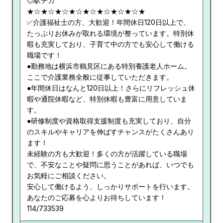
◎駅チカ
★☆★☆★☆★☆★☆★☆★☆★☆★
✅介護福祉士の方、大歓迎！年間休日120日以上で、
たっぷりお休みが取れる環境が整っています。特別休
暇も充実しており、子育て中の方でも安心して働ける
職場です！
●勤務地は横浜市鶴見区にある特別養護老人ホーム。
ここで介護業務全般に従事していただきます。
●年間休日はなんと120日以上！さらにリフレッシュ休
暇や通院休暇など、特別休暇も豊富に用意していま
す。
●研修制度や資格取得支援制度も充実しており、自分
のスキルやキャリアを伸ばすチャンスがたくさんあり
ます！
未経験の方も大歓迎！多くの方が活躍している職場
で、不安なことや疑問に思うことがあれば、いつでも
お気軽にご相談ください。
安心して働けるよう、しっかりサポートを行います。
あなたのご応募を心よりお待ちしています！
114/733539