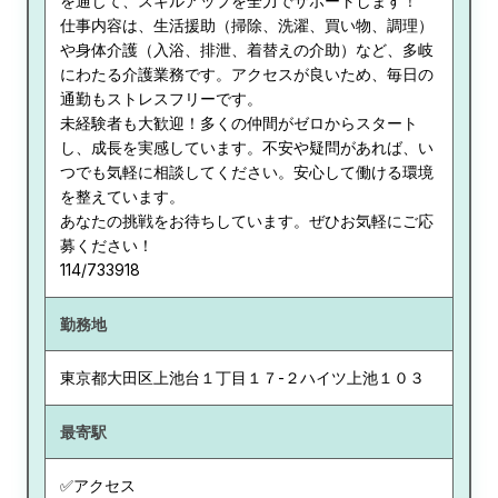
を通じて、スキルアップを全力でサポートします！
仕事内容は、生活援助（掃除、洗濯、買い物、調理）
や身体介護（入浴、排泄、着替えの介助）など、多岐
にわたる介護業務です。アクセスが良いため、毎日の
通勤もストレスフリーです。
未経験者も大歓迎！多くの仲間がゼロからスタート
し、成長を実感しています。不安や疑問があれば、い
つでも気軽に相談してください。安心して働ける環境
を整えています。
あなたの挑戦をお待ちしています。ぜひお気軽にご応
募ください！
114/733918
勤務地
東京都
大田区上池台１丁目１７-２ハイツ上池１０３
最寄駅
✅アクセス