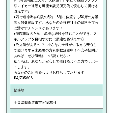
✅《介護福祉士の方、大歓迎！》駅近で通勤ラクラク
◎マイカー通勤も可能★託児所完備で安心して働ける
環境です♪
●四街道徳洲会病院の5階・6階に位置する50床の介護
老人保健施設です。あなたの介護福祉士の資格を存分
に活かすチャンスがあります！
●病院併設のため、多様な経験を積むことができ、ス
キルアップを目指す方には最適な職場です◎
●託児所があるので、小さなお子様がいる方も安心し
て働けます★未経験の方も多数活躍中！不安や疑問が
あれば、ぜひ気軽にご相談ください。
私たちは、あなたが安心して働けるよう全力でサポー
トします。
あなたのご応募を心よりお待ちしております！
114/735606
勤務地
千葉県
四街道市吉岡1830-1