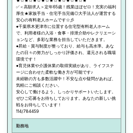
★☆★☆★☆★☆★☆★☆★☆★☆★
✅＜高額求人＞定年65歳！残業ほぼゼロ！充実の福利
厚生★家族手当・住宅手当完備◎大手法人が運営する
安心の有料老人ホームです☆彡
●千葉県木更津市に位置する住宅型有料老人ホーム
で、利用者様の入浴・食事・排泄介助やレクリエーシ
ョンなど、多彩な業務を担当していただきます。
●昇給・賞与制度が整っており、給与も高水準。あな
たの日々の努力がしっかり評価され、還元される職場
環境です！
●育児休業や介護休業の取得実績があり、ライフステ
ージに合わせた柔軟な働き方が可能です♪
未経験の方も多数活躍中！不安な点や疑問があれば、
気軽にご相談ください。
安心して働けるよう、しっかりサポートいたします。
ぜひご応募をお待ちしております。あなたの新しい挑
戦をお待ちしています！
114/784459
勤務地