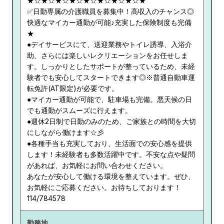
★☆★☆★☆★☆★☆★☆★☆★☆★
✅日勤専属の介護職員を募集中！高収入のチャンス◎
快適なマイカー通勤が可能♪充実した保険制度も完備
★
●デイサービスにて、送迎業務やトイレ誘導、入浴介
助、さらには楽しいレクリエーションをお任せしま
す。しっかりとしたサポートが整っているため、未経
験者でも安心してスタートできます◎※普通自動車運
転免許(AT限定)が必要です。
●マイカー通勤が可能で、駐車場も完備。悪天候の日
でも通勤がスムーズに行えます。
●週休2日制で日勤のみのため、ご家族との時間を大切
にしながら働けます☆彡
●各種手当も充実しており、生活面での安心感を提供
します！未経験者も多数活躍中です。不安な点や疑問
があれば、お気軽にお問い合わせください。
あなたが安心して働ける環境を整えています。ぜひ、
お気軽にご応募ください。お待ちしております！
114/784578
勤務地