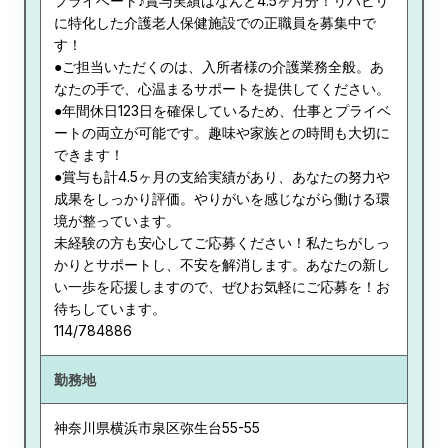
プライベート♪賞与実績はなんと4.5ヶ月分！リハビリ
に特化した介護老人保健施設での正職員を募集中で
す！
●ご担当いただくのは、入所者様の介護業務全般。あ
なたの手で、心温まるサポートを提供してください。
●年間休日123日を確保しているため、仕事とプライベ
ートの両立が可能です。趣味や家族との時間も大切に
できます！
●賞与も計4.5ヶ月の支給実績があり、あなたの努力や
成果をしっかり評価。やりがいを感じながら働ける環
境が整っています。
未経験の方も安心してご応募ください！私たちがしっ
かりとサポートし、不安を解消します。あなたの新し
い一歩を応援しますので、ぜひお気軽にご応募を！お
待ちしています。
114/784886
勤務地
神奈川県
横浜市泉区弥生台55-55