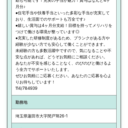
勤も可能です！充実の手当が魅力！賞与はなんと4ヶ
月分♪
●住宅手当や扶養手当といった多彩な手当が充実して
おり、生活面でのサポートも万全です♪
●嬉しい賞与は4ヶ月分支給！目標を持ってメリハリを
つけて働ける環境が整っています◎
●充実した研修制度があるため、ブランクがある方や
経験が少ない方でも安心して働くことができます。
未経験の方も多数活躍中ですので、気になることや不
安な点があれば、どうぞお気軽にご相談ください。
あなたが不安を感じることなく、のびのびと働けるよ
う全力でサポートいたします。
ぜひお気軽にご応募ください。あなたのご応募を心よ
りお待ちしています！
114/784939
勤務地
埼玉県
蓮田市大字閏戸1826-1