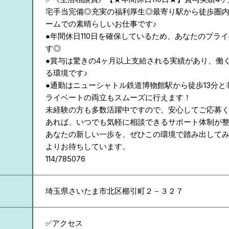
宅手当完備◎充実の福利厚生◎最寄り駅から徒歩圏
ームでの素晴らしいお仕事です♪
●年間休日110日を確保しているため、あなたのプラ
す◎
●賞与は驚きの4ヶ月以上支給される実績があり、働
る環境です♪
●通勤はニューシャトル鉄道博物館駅から徒歩13分
ライベートの両立もスムーズに行えます！
未経験の方も多数活躍中ですので、安心してご応募
あれば、いつでも気軽に相談できるサポート体制が
あなたの新しい一歩を、ぜひこの環境で踏み出して
よりお待ちしています。
114/785076
埼玉県
さいたま市北区櫛引町２－３２７
✅アクセス