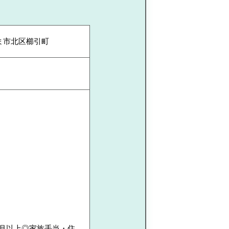
ま市北区櫛引町
ヶ月以上◎家族手当・住