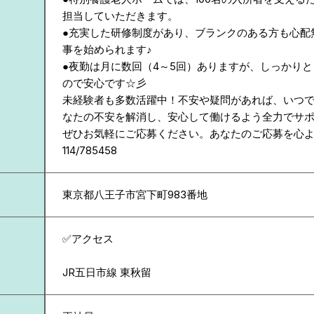
担当していただきます。
●充実した研修制度があり、ブランクのある方も心配
事を始められます♪
●夜勤は月に数回（4～5回）ありますが、しっかり
ので安心です☆彡
未経験者も多数活躍中！不安や疑問があれば、いつ
なたの不安を解消し、安心して働けるよう全力でサ
ぜひお気軽にご応募ください。あなたのご応募を心
114/785458
東京都
八王子市宮下町983番地
✅アクセス
JR五日市線 東秋留