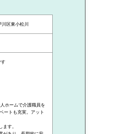
戸川区東小松川
です
老人ホームで介護職員を
イベートも充実。アット
します。
度があり、長期的に安