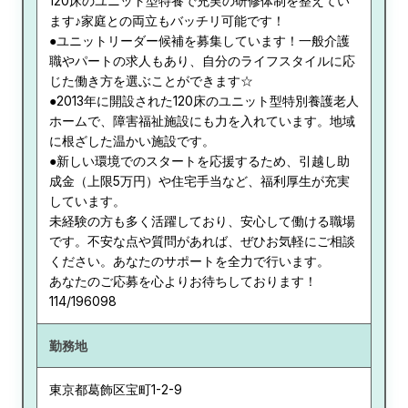
120床のユニット型特養で充実の研修体制を整えてい
ます♪家庭との両立もバッチリ可能です！
●ユニットリーダー候補を募集しています！一般介護
職やパートの求人もあり、自分のライフスタイルに応
じた働き方を選ぶことができます☆
●2013年に開設された120床のユニット型特別養護老人
ホームで、障害福祉施設にも力を入れています。地域
に根ざした温かい施設です。
●新しい環境でのスタートを応援するため、引越し助
成金（上限5万円）や住宅手当など、福利厚生が充実
しています。
未経験の方も多く活躍しており、安心して働ける職場
です。不安な点や質問があれば、ぜひお気軽にご相談
ください。あなたのサポートを全力で行います。
あなたのご応募を心よりお待ちしております！
114/196098
勤務地
東京都
葛飾区宝町1-2-9