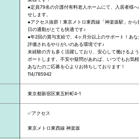
●定員79名の介護付有料老人ホームにて、入居者様
せします。
●アクセス抜群！東京メトロ東西線「神楽坂駅」から
日の通勤がとても快適です♪
●年2回の賞与支給で、4ヶ月分以上のサポート！あ
評価されるやりがいのある環境です♪
未経験の方も多く活躍しており、安心して働けるよ
ポートします。不安や疑問があれば、いつでもお気
あなたのご応募を心よりお待ちしております！
114/785942
東京都
新宿区東五軒町4-1
✅アクセス
東京メトロ東西線 神楽坂