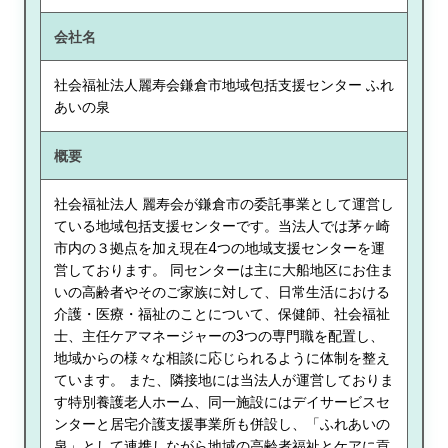
会社名
社会福祉法人麗寿会鎌倉市地域包括支援センター ふれ
あいの泉
概要
社会福祉法人 麗寿会が鎌倉市の委託事業として運営し
ている地域包括支援センターです。当法人では茅ヶ崎
市内の３拠点を加え現在4つの地域支援センターを運
営しております。 同センターは主に大船地区にお住ま
いの高齢者やそのご家族に対して、日常生活における
介護・医療・福祉のことについて、保健師、社会福祉
士、主任ケアマネージャーの3つの専門職を配置し、
地域からの様々な相談に応じられるように体制を整え
ています。 また、隣接地には当法人が運営しておりま
す特別養護老人ホーム、同一施設にはデイサービスセ
ンターと居宅介護支援事業所も併設し、「ふれあいの
泉」として連携しながら地域の高齢者福祉とケアに貢