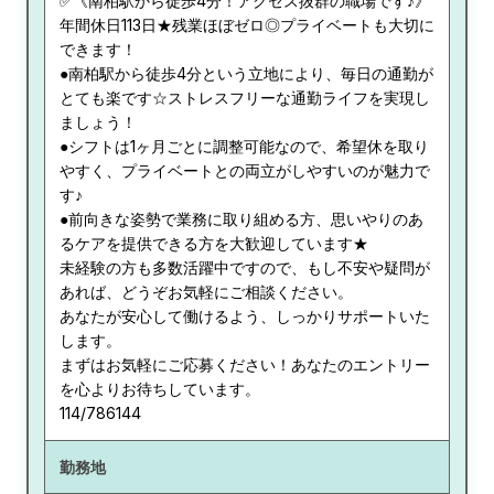
✅《南柏駅から徒歩4分！アクセス抜群の職場です♪》
年間休日113日★残業ほぼゼロ◎プライベートも大切に
できます！
●南柏駅から徒歩4分という立地により、毎日の通勤が
とても楽です☆ストレスフリーな通勤ライフを実現し
ましょう！
●シフトは1ヶ月ごとに調整可能なので、希望休を取り
やすく、プライベートとの両立がしやすいのが魅力で
す♪
●前向きな姿勢で業務に取り組める方、思いやりのあ
るケアを提供できる方を大歓迎しています★
未経験の方も多数活躍中ですので、もし不安や疑問が
あれば、どうぞお気軽にご相談ください。
あなたが安心して働けるよう、しっかりサポートいた
します。
まずはお気軽にご応募ください！あなたのエントリー
を心よりお待ちしています。
114/786144
勤務地