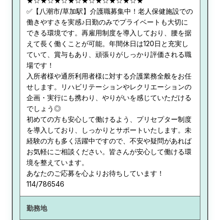
★☆★☆★☆★☆★☆★☆★☆★☆★
✅【八潮市/草加駅】介護職募集中！老人保健施設での
働きやすさを実感♪日勤のみでプライベートも大切に
できる環境です。再雇用制度を導入しており、腰を据
えて長く働くことが可能。年間休日は120日と充実し
ていて、賞与もあり、頑張りがしっかり評価される職
場です！
入所者様や通所利用者様に対する介護業務全般をお任
せします。リハビリテーションやレクリエーションの
企画・実行にも携わり、やりがいを感じていただける
でしょう◎
初めての方も安心して働けるよう、プリセプター制度
を導入しており、しっかりとサポートいたします。未
経験の方も多く活躍中ですので、不安や疑問があれば
お気軽にご相談ください。皆さんが安心して働ける環
境を整えています。
あなたのご応募を心よりお待ちしています！
114/786546
勤務地