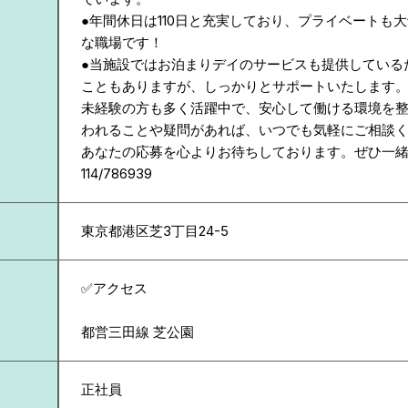
●年間休日は110日と充実しており、プライベートも
な職場です！
●当施設ではお泊まりデイのサービスも提供している
こともありますが、しっかりとサポートいたします
未経験の方も多く活躍中で、安心して働ける環境を
われることや疑問があれば、いつでも気軽にご相談
あなたの応募を心よりお待ちしております。ぜひ一
114/786939
東京都
港区芝3丁目24-5
✅アクセス
都営三田線 芝公園
正社員