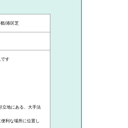
都/港区芝
人です
好立地にある、大手法
に便利な場所に位置し