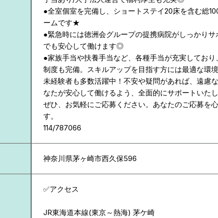
●全室個室を完備し、ショートステイ20床を含む総1
ームです★
●緊急時には徳洲会グループの提携病院がしっかりサ
でも安心して働けます◎
●家族手当や扶養手当など、各種手当が充実しており
制度も完備。スキルアップを目指す方には最適な環境
未経験者も多数活躍中！不安や疑問があれば、遠慮
なたが安心して働けるよう、全面的にサポートいた
ぜひ、お気軽にご応募ください。あなたのご応募を
す。
114/787066
神奈川県
茅ヶ崎市西久保596
✅アクセス
JR東海道本線(東京～熱海) 茅ケ崎