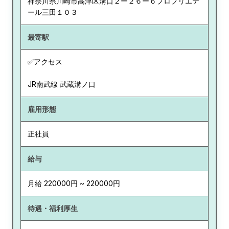
神奈川県
川崎市高津区溝口２ー２６ー６プロプリエテ
ール三田１０３
最寄駅
✅アクセス
JR南武線 武蔵溝ノ口
雇用形態
正社員
給与
月給 220000円 ~ 220000円
待遇・福利厚生