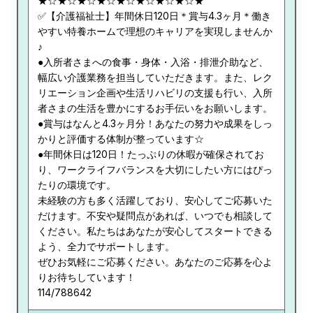
★☆★☆★☆★☆★☆★☆★☆★☆★
✅【介護福祉士】年間休日120日＊賞与4.3ヶ月＊働き
やすい特養ホームで理想のキャリアを実現しませんか
♪
●入所者さまへの食事・身体・入浴・排泄介助など、
幅広い介護業務を担当していただきます。また、レク
リエーション企画や生活リハビリの支援も行い、入所
者さまの生活を豊かにするお手伝いをお願いします。
●賞与はなんと4.3ヶ月分！あなたの努力や成果をしっ
かりと評価する体制が整っています☆
●年間休日は120日！たっぷりの休暇が確保されてお
り、ワークライフバランスを大切にしたい方にはぴっ
たりの環境です。
未経験の方も多く活躍しており、安心してご応募いた
だけます。不安や疑問点があれば、いつでも相談して
ください。私たちはあなたが安心してスタートできる
よう、全力でサポートします。
ぜひお気軽にご応募ください。あなたのご応募を心よ
りお待ちしています！
114/788642