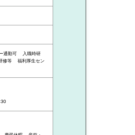
イカー通勤可 入職時研
研修等 福利厚生セン
:30
日 慶弔休暇 産前・