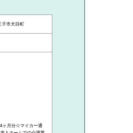
王子市犬目町
と4ヶ月分☆マイカー通
護老人ホームでの介護業