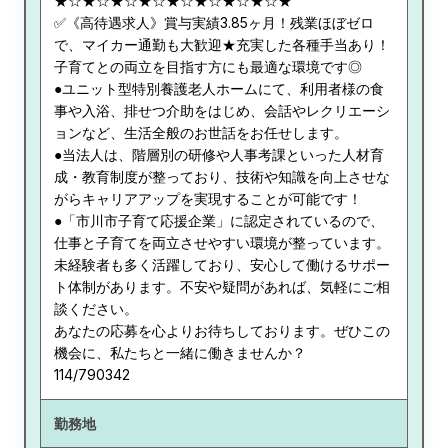
★☆★☆★☆★☆★☆★☆★☆★☆★
✅《高待遇求人》賞与実績3.85ヶ月！残業ほぼゼロ
で、マイカー通勤も大歓迎★充実した各種手当あり！
子育てとの両立を目指す方にも最適な環境です◎
●ユニット型特別養護老人ホームにて、利用者様の食
事や入浴、排せつ介助をはじめ、会話やレクリエーシ
ョンなど、生活全般のお世話をお任せします。
●当法人は、階層別の研修や人事考課といった人材育
成・教育制度が整っており、技術や知識を向上させな
がらキャリアアップを実現することが可能です！
●「市川市子育て応援企業」に認定されているので、
仕事と子育てを両立させやすい環境が整っています。
未経験者も多く活躍しており、安心して働けるサポー
ト体制があります。不安や疑問があれば、気軽にご相
談ください。
あなたの応募を心よりお待ちしております。ぜひこの
機会に、私たちと一緒に働きませんか？
114/790342
勤務地